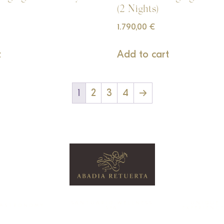
(2 Nights)
1.790,00
€
t
Add to cart
1
2
3
4
→
SANTUARIO WELLNESS
UNIQUE
ASTRONOMY
SPA
EXPERIENC