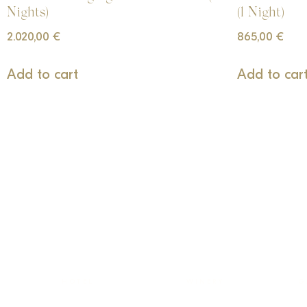
Nights)
(1 Night)
2.020,00
€
865,00
€
Add to cart
Add to car
HOTEL
WINERY
G