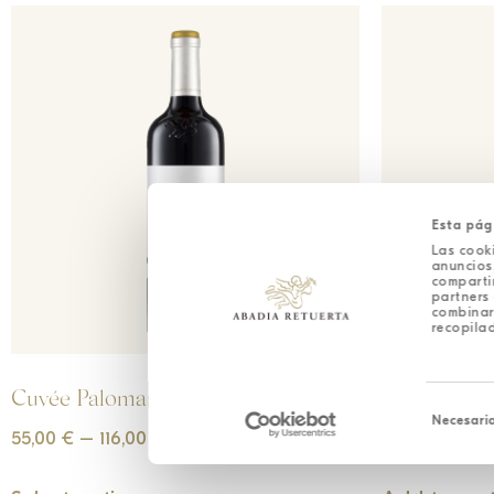
Esta pág
Las cooki
anuncios,
comparti
partners 
combinar
recopilad
Cuvée Palomar
Cuvée Palo
Selección
de
Necesari
consentim
55,00
€
–
116,00
€
55,00
€