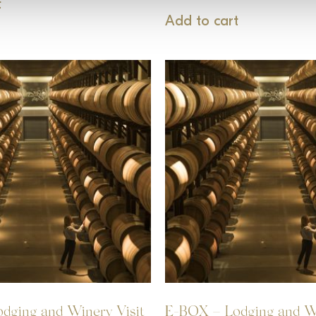
t
Add to cart
dging and Winery Visit
E-BOX – Lodging and Wi