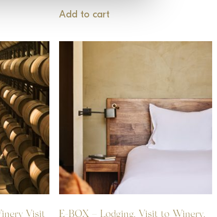
Add to cart
nery Visit
E-BOX – Lodging, Visit to Winery,