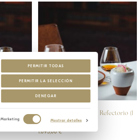
PERMITIR TODAS
PERMITIR LA SELECCIÓN
DENEGAR
ctorio
E-BOX – Lodging and Refectorio (1
Marketing
Night)
Mostrar detalles
1.095,00
€