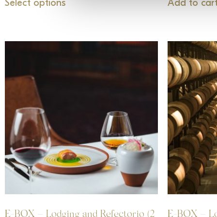
Select options
Add to car
E-BOX – Lodging and Refectorio (2
E-BOX – Lo