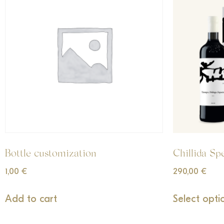
Bottle customization
Chillida Sp
1,00
€
290,00
€
Add to cart
Select opti