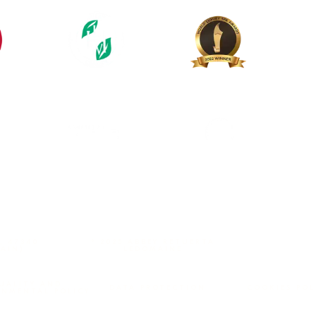
, 47340
º 2025 ABBEY RETUERTA
PAIN)
LEDOMAINE
UALITY AND
DATA PROTECTION
COOKIES POL
ONMENTAL POLICY