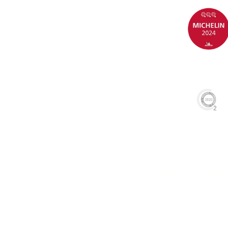
SARDÓN DE DUERO
+34 983 687 600
VALLADOLID (S
Q
TERMS AND CONDITIONS
PRIVACY POLICY
ENVIR