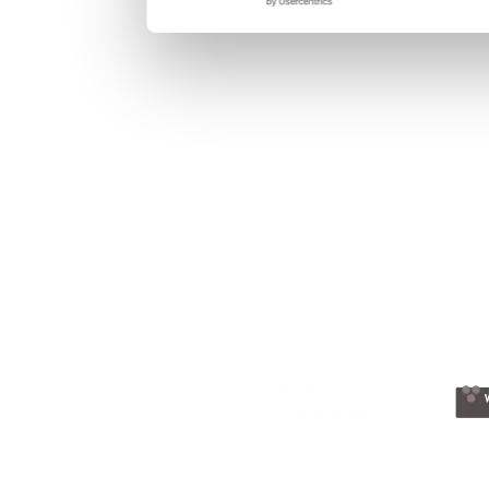
consentim
HOTEL
WINERY
G