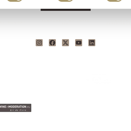
iento
SANTUARIO WELLNESS
UNIQUE
ASTRONOMY
SPA
EXPERIENC