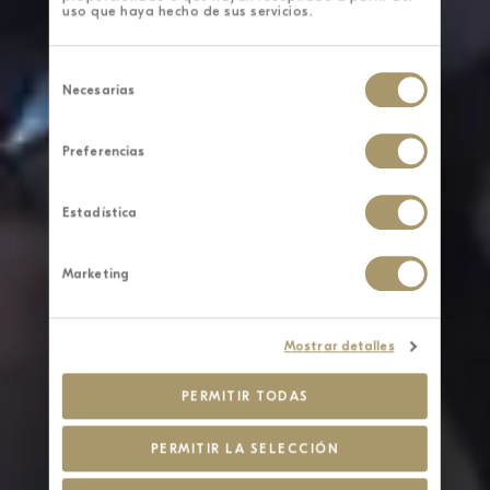
uso que haya hecho de sus servicios.
Selección
de
Necesarias
consentimiento
Preferencias
Estadística
Marketing
Mostrar detalles
PERMITIR TODAS
PERMITIR LA SELECCIÓN