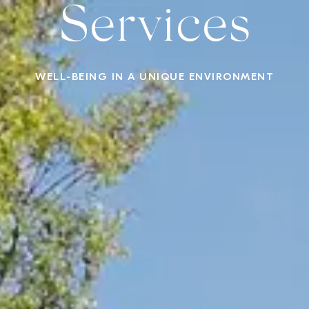
Services
rtual tour
My Reservations
Contact
English
WINERY
GASTRONOMY
SANTUARIO WELLNESS & SPA
UNIQUE EXPE
WELL-BEING IN A UNIQUE ENVIRONMENT