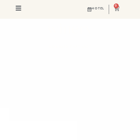
0
and visit to the
HOTEL
winery
MOMENTS THAT LAST