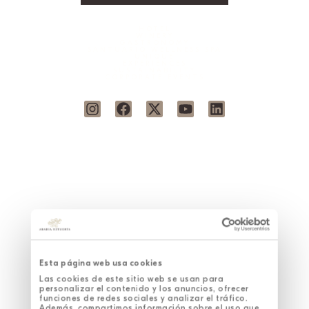
HOTEL
WINERY
GASTRONOMY
SANTUARIO WELLNESS SPA
UNIQUE
EXPERIENCES
SUSTAINABILITY
CORPORATE EVENTS
Esta página web usa cookies
Las cookies de este sitio web se usan para
personalizar el contenido y los anuncios, ofrecer
funciones de redes sociales y analizar el tráfico.
Además, compartimos información sobre el uso que