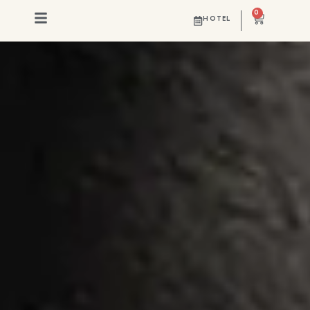
0
Retuerta
HOTEL