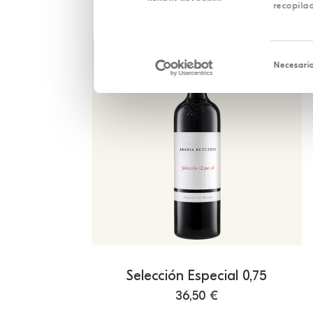
recopilad
Selección
de
Necesari
consentim
Selección Especial 0,75
36,50
€