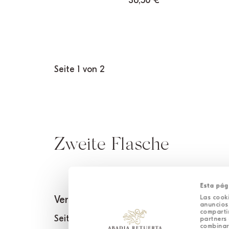
36,50
€
Seite 1 von 2
Zweite Flasche
Esta pág
Las cooki
Verfügbare Optionen:
anuncios,
comparti
Seite 1 von 2
partners 
combinar