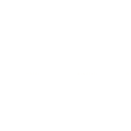
HOTEL
WINZEREI
G