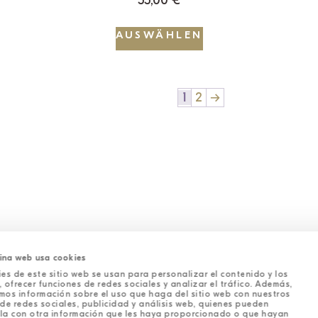
55,00
€
AUSWÄHLEN
1
2
→
ina web usa cookies
es de este sitio web se usan para personalizar el contenido y los
 ofrecer funciones de redes sociales y analizar el tráfico. Además,
mos información sobre el uso que haga del sitio web con nuestros
1
2
→
de redes sociales, publicidad y análisis web, quienes pueden
la con otra información que les haya proporcionado o que hayan