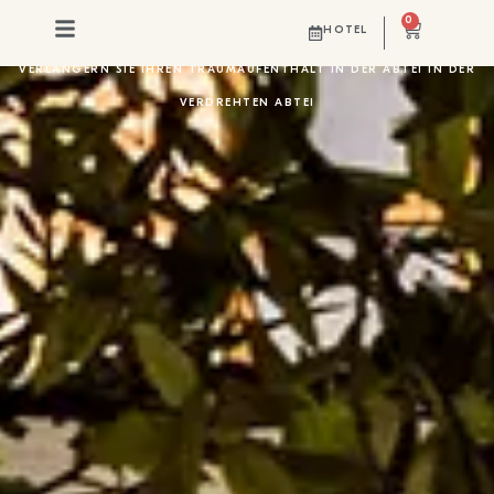
0
HOTEL
VERLÄNGERN SIE IHREN TRAUMAUFENTHALT IN DER ABTEI IN DER
VERDREHTEN ABTEI