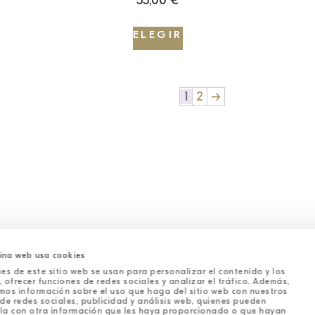
55,00
€
ELEGIR
1
2
→
ina web usa cookies
es de este sitio web se usan para personalizar el contenido y los
 ofrecer funciones de redes sociales y analizar el tráfico. Además,
mos información sobre el uso que haga del sitio web con nuestros
1
2
→
de redes sociales, publicidad y análisis web, quienes pueden
la con otra información que les haya proporcionado o que hayan