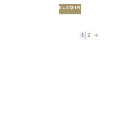
ELEGIR
1
2
→