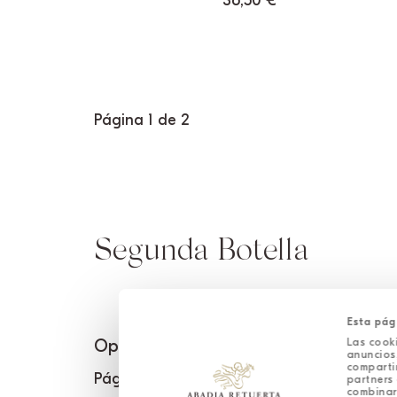
36,50
€
Página 1 de 2
Segunda Botella
Esta pág
Las cooki
Opciones disponibles:
anuncios,
comparti
Página 1 de 2
partners 
combinar