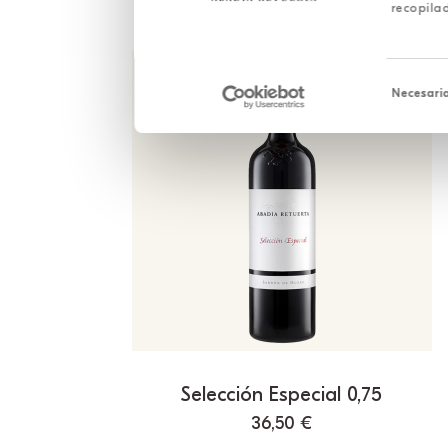
recopilad
Selección
de
Necesari
consentim
Selección Especial 0,75
36,50
€