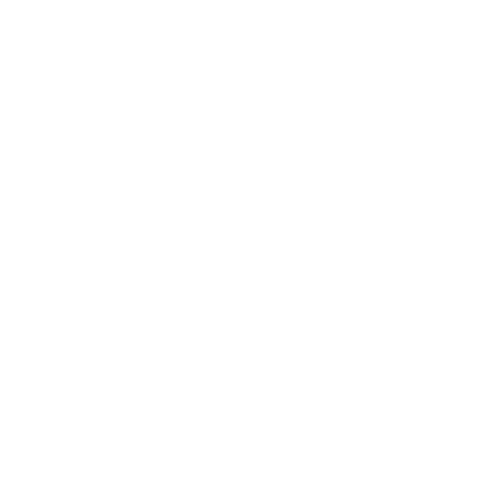
HOTEL
BODEGA
G