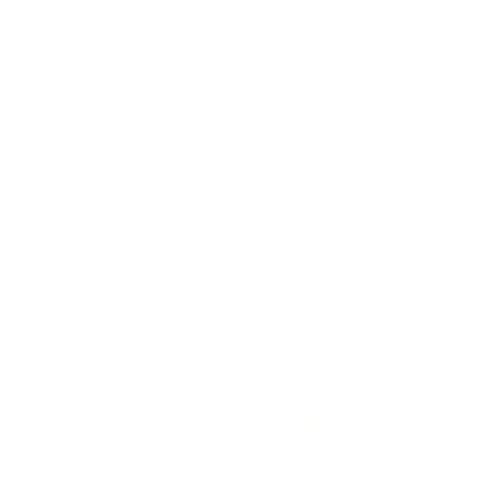
+34 983 687 600
SARDÓN DE DUERO, 47340 VALLADOLID (SPANIEN)
º 2025 ABTEI RETUERTA ABTEI LEDOMAINE
BEDINGUNGEN UND KONDITIONEN
DATENSCHUTZPOLITIK
QUALITÄTS- UND UMWELTPOLITIK
DATENSCHUTZ
COOKIES-POLITIK
RECHTLICHER HINWEIS
INFORMATIONSKANAL
VERPFLICHTUNG ZU WIRKSAMER GLEICHSTELLUNG
ZWISCHEN FRAUEN UND MÄNNERN