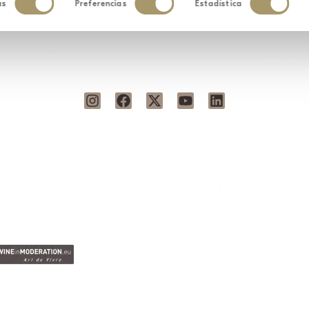
as
Preferencias
Estadística
iento
SANTUARIO WELLNESS
EXPERIENCI
ASTRONOMÍA
SPA
ÚNICAS