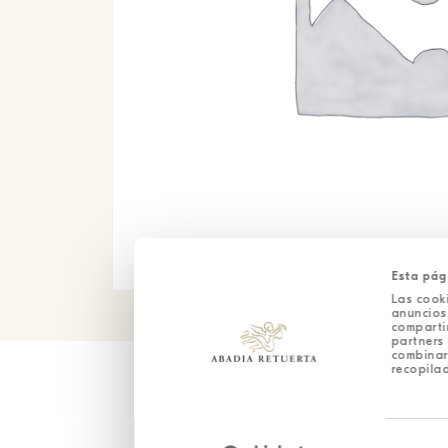
Esta pág
Las cooki
anuncios,
comparti
partners 
combinar
recopilad
Selección