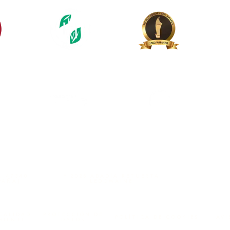
, 47340
º 2025 ABADÍA RETUERTA
PAÑA)
LEDOMAINE
 CALIDAD
PROTECCIÓN DE
POLÍTICA DE COOKIES
AVI
BIENTE
DATOS