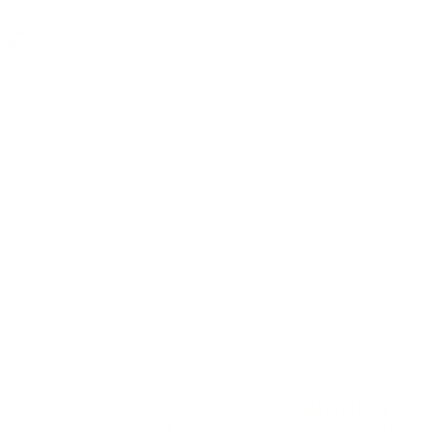
COMPROMISO EN
MATERIA DE
CANAL DE
SO LEGAL
IGUALDAD EFECTIVA
INFORMACIÓN
ENTRE MUJERES Y
HOMBRES