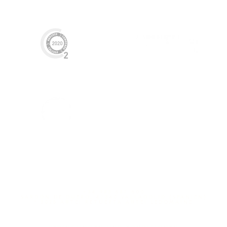
+34 983 687 600
SARDÓN DE DUERO, 47340 VALLADOLID (SPANIEN)
º 2025 ABTEI RETUERTA ABTEI LEDOMAINE