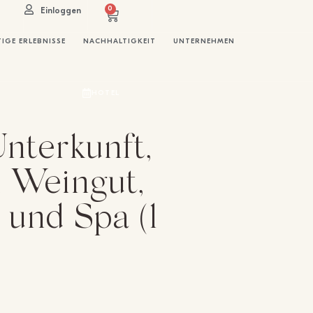
0
Einloggen
IGE ERLEBNISSE
NACHHALTIGKEIT
UNTERNEHMEN
HOTEL
nterkunft,
 Weingut,
 und Spa (1