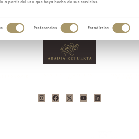
o a partir del uso que haya hecho de sus servicios.
as
Preferencias
Estadística
iento
SANTUARIO WELLNESS
EINZIGARTI
ASTRONOMIE
SPA
ERLEBNISS