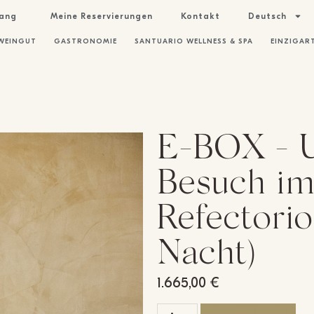
gang
Meine Reservierungen
Kontakt
Deutsch
WEINGUT
GASTRONOMIE
SANTUARIO WELLNESS & SPA
EINZIGART
E-BOX - U
Besuch im
Refectorio
Nacht)
1.665,00
€
IN DEN WARENKORB