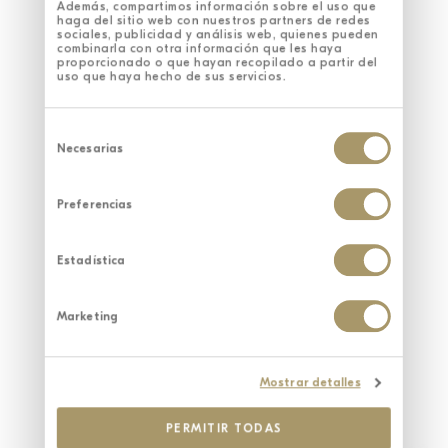
Además, compartimos información sobre el uso que
haga del sitio web con nuestros partners de redes
sociales, publicidad y análisis web, quienes pueden
combinarla con otra información que les haya
HOTEL
WINZEREI
proporcionado o que hayan recopilado a partir del
GASTRONOMIE
uso que haya hecho de sus servicios.
SANTUARIO WELLNESS SPA
EINZIGARTIGE ERLEBNISSE
NACHHALTIGKEIT
UNTERNEHMENSVERANSTALTUNGEN
Selección
de
Necesarias
consentimiento
Preferencias
Estadística
Marketing
Mostrar detalles
PERMITIR TODAS