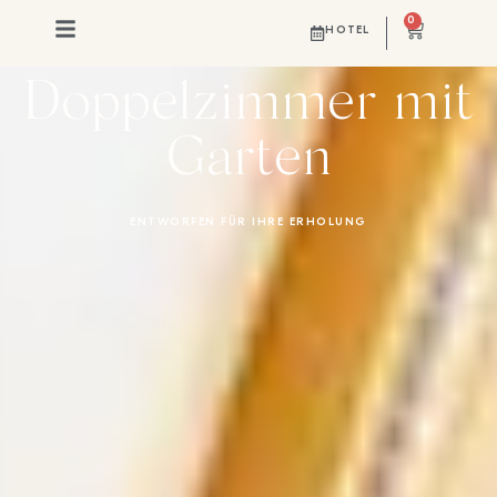
0
Classic
HOTEL
Doppelzimmer mit
Garten
ENTWORFEN FÜR IHRE ERHOLUNG