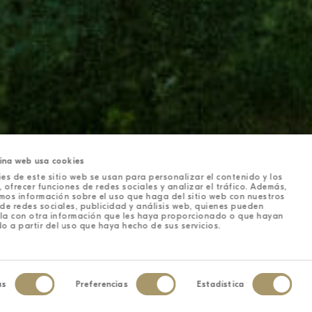
ina web usa cookies
es de este sitio web se usan para personalizar el contenido y los
 ofrecer funciones de redes sociales y analizar el tráfico. Además,
mos información sobre el uso que haga del sitio web con nuestros
de redes sociales, publicidad y análisis web, quienes pueden
la con otra información que les haya proporcionado o que hayan
o a partir del uso que haya hecho de sus servicios.
as
Preferencias
Estadística
iento