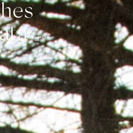
Einloggen
hes
0
IGE ERLEBNISSE
NACHHALTIGKEIT
UNTERNEHMEN
ata
HOTEL