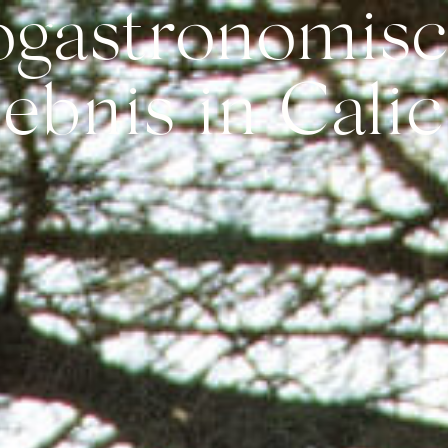
gastronomisc
gang
Meine Reservierungen
Kontakt
Deutsch
WEINGUT
GASTRONOMIE
SANTUARIO WELLNESS & SPA
EINZIGART
lebnis in Calic