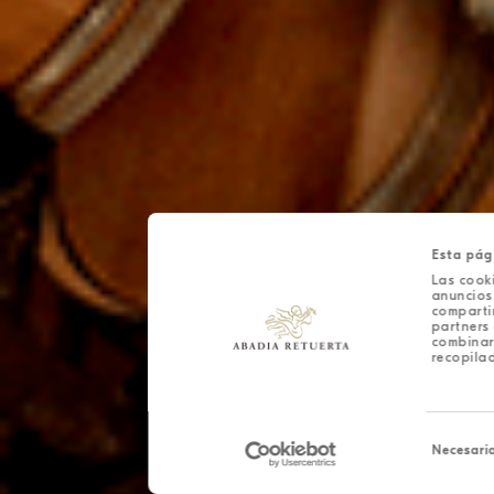
Esta pág
Las cooki
anuncios,
comparti
partners 
combinar
recopilad
Selección
de
Necesari
consentim