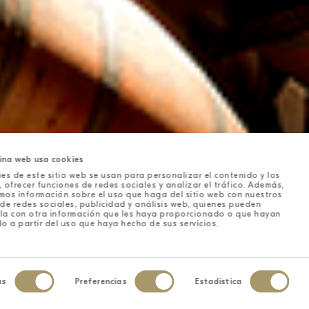
ina web usa cookies
es de este sitio web se usan para personalizar el contenido y los
 ofrecer funciones de redes sociales y analizar el tráfico. Además,
mos información sobre el uso que haga del sitio web con nuestros
de redes sociales, publicidad y análisis web, quienes pueden
la con otra información que les haya proporcionado o que hayan
o a partir del uso que haya hecho de sus servicios.
as
Preferencias
Estadística
iento