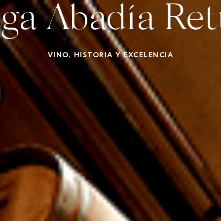
ga Abadía Ret
our Virtual
Mis Reservas
Contactar
Español
BODEGA
GASTRONOMÍA
SANTUARIO WELLNESS & SPA
EXPERIENC
VINO, HISTORIA Y EXCELENCIA