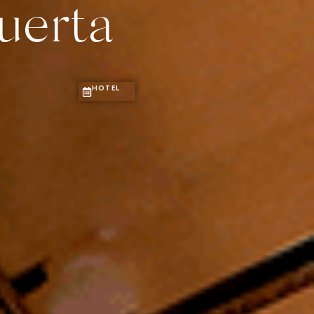
Log in
uerta
0
IAS ÚNICAS
SOSTENIBILIDAD
CORPORATE
HOTEL