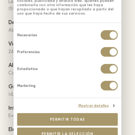
sociales, publicidad y análisis web, quienes pueden
La temperatura de conservación no debe superar los
combinarla con otra información que les haya
15ºC
proporcionado o que hayan recopilado a partir del
uso que haya hecho de sus servicios.
Denominación de Origen
Selección
Abadía Retuerta Denominación de Origen Protegida
de
Necesarias
consentimiento
Vida
24 meses en barricas de roble francés
Preferencias
Alérgenos
Estadística
Contiene sulfitos
Marketing
Grado alcohólico
14,5% vol.
Mostrar detalles
Información nutricional
E= 95 kcal - 394 kJ
PERMITIR TODAS
Elaborado y embotellado por
PERMITIR LA SELECCIÓN