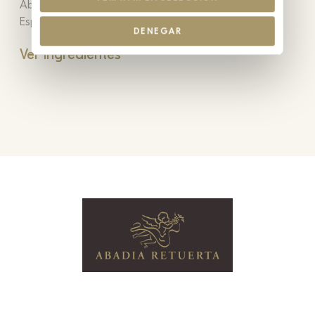
Abadía Retuerta S.A. Sardón de Duero - Valladolid -
España. R.E.8.012 - VA
DENEGAR
Ver ingredientes
HOTEL
BODEGA
GASTRONOMÍA