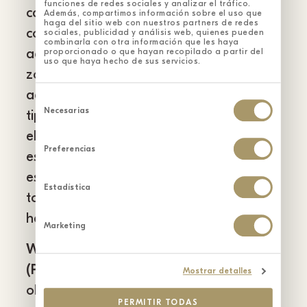
funciones de redes sociales y analizar el tráfico.
caso de La Toscana, que ofrece un buen
Además, compartimos información sobre el uso que
haga del sitio web con nuestros partners de redes
contrapunto al tempranillo por su buena
sociales, publicidad y análisis web, quienes pueden
combinarla con otra información que les haya
acidez. La hemos plantado en una de las
proporcionado o que hayan recopilado a partir del
uso que haya hecho de sus servicios.
zonas más frías de la finca y se va
adaptando poco a poco sin perder la
Selección
de
Necesarias
tipicidad de sus aromas (cereza, guinda),
consentimiento
el poco color y la frescura. Probarla sola
Preferencias
es toda una experiencia para ver cómo
es posible conseguir vinos de perfiles
Estadística
totalmente diferentes a lo que hacemos
habitualmente.
Marketing
WMC Resveratrol Cabernet Sauvignon
(Parcela Pradera del Convento).
Aquí el
Mostrar detalles
objetivo era elaborar un vino con la
PERMITIR TODAS