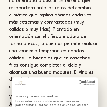
ha orientado a buscar un terreno que
respondiera ante los retos del cambio
climático que implica añadas cada vez
más extremas y contrastadas (muy
cálidas o muy frías). Plantado en
orientación sur el viñedo madura de
forma precoz, lo que nos permite realizar
una vendimia temprana en añadas
cálidas. Lo bueno es que en cosechas
frías consigue completar el ciclo y
alcanzar una buena madurez. El vino es
de color intenso, con buena estructura y
una fantástica textura sedosa.
Esta página web usa cookies
WMC Sangiovese (Parcela Prado del
Las cookies de este sitio web se usan para
Aceite)
. Otra variedad italiana, en este
personalizar el contenido y los anuncios, ofrecer