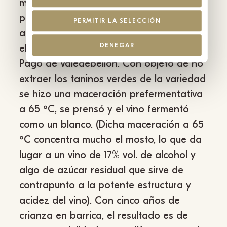
mayor concentración de polifenoles
posible buscando el efecto saludable y
PERMITIR LA SELECCIÓN
antioxidante del resveratrol. Para ello,
DENEGAR
elegimos nuestro mejor cabernet, el del
Pago de Valedebellón. Con objeto de no
extraer los taninos verdes de la variedad
se hizo una maceración prefermentativa
a 65 ºC, se prensó y el vino fermentó
como un blanco. (Dicha maceración a 65
ºC concentra mucho el mosto, lo que da
lugar a un vino de 17% vol. de alcohol y
algo de azúcar residual que sirve de
contrapunto a la potente estructura y
acidez del vino). Con cinco años de
crianza en barrica, el resultado es de