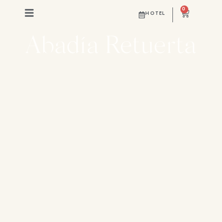
0
vinos secretos de
HOTEL
Abadía Retuerta