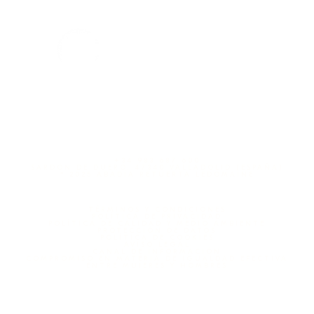
+34 983 687 600
SARDÓN DE DUERO, 47340 VALLADOLID (ESPAÑA)
º 2025 ABADÍA RETUERTA LEDOMAINE
TÉRMINOS Y CONDICIONES
POLÍTICA DE PRIVACIDAD
POLÍTICA DE CALIDAD Y MEDIO AMBIENTE
PROTECCIÓN DE DATOS
POLÍTICA DE COOKIES
AVISO LEGAL
CANAL DE INFORMACIÓN
COMPROMISO EN MATERIA DE IGUALDAD EFECTIVA
ENTRE MUJERES Y HOMBRES