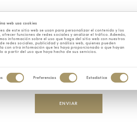
Empresa
ina web usa cookies
es de este sitio web se usan para personalizar el contenido y los
 ofrecer funciones de redes sociales y analizar el tráfico. Además,
mos información sobre el uso que haga del sitio web con nuestros
de redes sociales, publicidad y análisis web, quienes pueden
la con otra información que les haya proporcionado o que hayan
ivacidad
del sitio y las
Condiciones de tratamiento
de mis datos person
o a partir del uso que haya hecho de sus servicios.
as
Preferencias
Estadística
iento