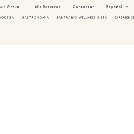
our Virtual
Mis Reservas
Contactar
Español
BODEGA
GASTRONOMÍA
SANTUARIO WELLNESS & SPA
EXPERIENC
The Craft
 CASA DE ABADÍA RETUERTA EN EL CORAZÓN DE MAD