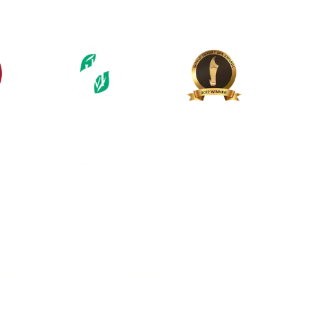
, 47340
º 2025 ABADÍA RETUERTA
PAÑA)
LEDOMAINE