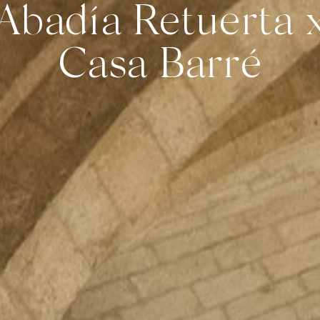
Abadía Retuerta 
our Virtual
Mis Reservas
Contactar
Español
BODEGA
GASTRONOMÍA
SANTUARIO WELLNESS & SPA
EXPERIENC
Casa Barré