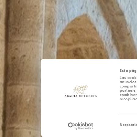
Esta pág
Las cooki
anuncios,
comparti
partners 
combinar
recopilad
Selección
de
Necesari
consentim