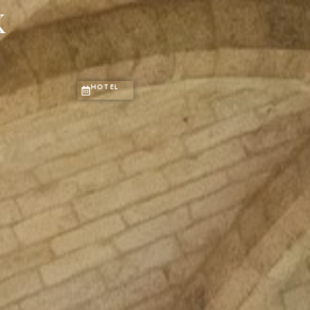
Log in
x
0
IAS ÚNICAS
SOSTENIBILIDAD
CORPORATE
HOTEL